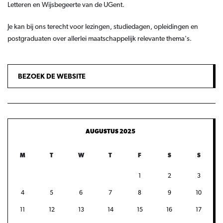
Letteren en Wijsbegeerte
van de UGent.
Je kan bij ons terecht voor lezingen, studiedagen, opleidingen en
postgraduaten
over allerlei maatschappelijk relevante thema's.
BEZOEK DE WEBSITE
AUGUSTUS 2025
M
T
W
T
F
S
S
1
2
3
4
5
6
7
8
9
10
11
12
13
14
15
16
17