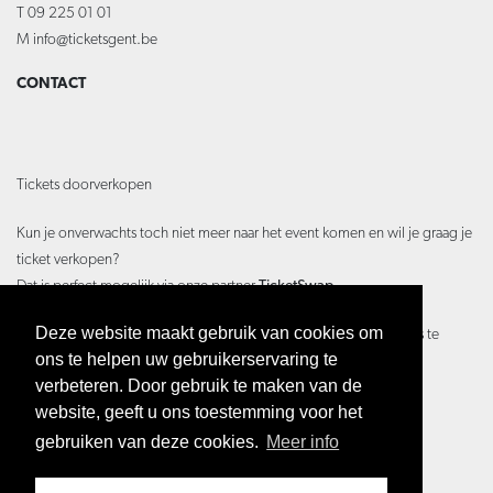
T 09 225 01 01
M
info@ticketsgent.be
CONTACT
Tickets doorverkopen
Kun je onverwachts toch niet meer naar het event komen en wil je graag je
ticket verkopen?
Dat is perfect mogelijk via onze partner
TicketSwap
Deze website maakt gebruik van cookies om
Ticketswap is een veilige en gemakkelijke app voor fans om tickets te
ons te helpen uw gebruikerservaring te
kopen en te verkopen.
verbeteren. Door gebruik te maken van de
Hoe je dit precies doet lees je hier:
Hoe werkt TicketSwap?
website, geeft u ons toestemming voor het
gebruiken van deze cookies.
Meer info
disclaimer
privacy