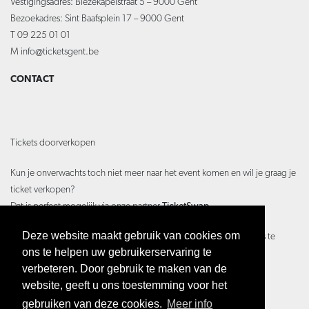
Vestigingsadres: Biezekapelstraat 5 – 9000 Gent
Bezoekadres: Sint Baafsplein 17 – 9000 Gent
T 09 225 01 01
M
info@ticketsgent.be
CONTACT
Tickets doorverkopen
Kun je onverwachts toch niet meer naar het event komen en wil je graag je
ticket verkopen?
Dat is perfect mogelijk via onze partner
TicketSwap
Deze website maakt gebruik van cookies om
Ticketswap is een veilige en gemakkelijke app voor fans om tickets te
ons te helpen uw gebruikerservaring te
kopen en te verkopen.
verbeteren. Door gebruik te maken van de
Hoe je dit precies doet lees je hier:
Hoe werkt TicketSwap?
website, geeft u ons toestemming voor het
gebruiken van deze cookies.
Meer info