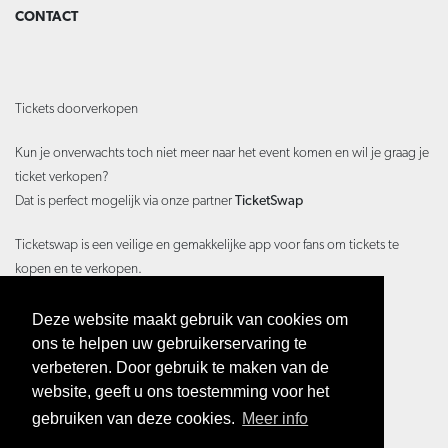
CONTACT
Tickets doorverkopen
Kun je onverwachts toch niet meer naar het event komen en wil je graag je
ticket verkopen?
Dat is perfect mogelijk via onze partner
TicketSwap
Ticketswap is een veilige en gemakkelijke app voor fans om tickets te
kopen en te verkopen.
Hoe je dit precies doet lees je hier:
Hoe werkt TicketSwap?
Deze website maakt gebruik van cookies om
ons te helpen uw gebruikerservaring te
disclaimer
verbeteren. Door gebruik te maken van de
privacy
website, geeft u ons toestemming voor het
WEBSITE BY CHILLI
gebruiken van deze cookies.
Meer info